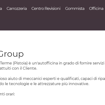
va
Carrozzeria
Centro Revisioni
Gommista
Officina
Group
 (Pistoia) è un'autofficina in grado di fornire servizi 
ttuiti con il Cliente.
o aiuto di meccanici esperti e qualificati, capaci di ripar
do le tecnologie e le attrezzature più innovative.
ti orari: